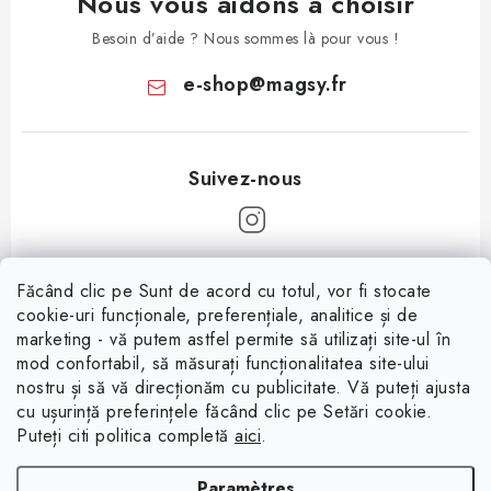
Nous vous aidons à choisir
Besoin d’aide ? Nous sommes là pour vous !
e-shop
@
magsy.fr
P
Făcând clic pe Sunt de acord cu totul, vor fi stocate
i
cookie-uri funcționale, preferențiale, analitice și de
Informații pentru tine
e
marketing - vă putem astfel permite să utilizați site-ul în
mod confortabil, să măsurați funcționalitatea site-ului
d
À propos
nostru și să vă direcționăm cu publicitate. Vă puteți ajusta
d
cu ușurință preferințele făcând clic pe Setări cookie.
Facebook
Conditions de vente
e
Puteți citi politica completă
aici
.
p
Protection des données (RGPD)
Paramètres