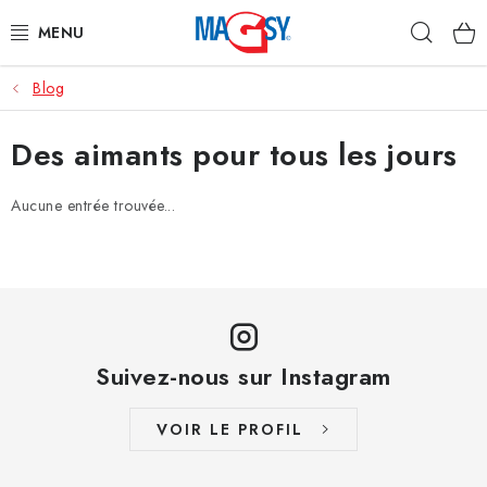
Aller
Rech
au
contenu
Blog
CATÉGORIE PRINCIPALE
Des aimants pour tous les jours
ACCESSOIRES MAGNÉTIQUES
Aucune entrée trouvée...
AIMANTS INDUSTRIELS
AUTRES AIMANTS
MATÉRIAUX EN ACIER INOXYDABLE
Suivez-nous sur Instagram
À propos
Conditions de vente
Protection des données (RGPD)
Contacte
VOIR LE PROFIL