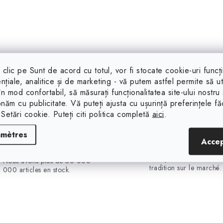
clic pe Sunt de acord cu totul, vor fi stocate cookie-uri funcț
nțiale, analitice și de marketing - vă putem astfel permite să uti
 în mod confortabil, să măsurați funcționalitatea site-ului nostru 
onăm cu publicitate. Vă puteți ajusta cu ușurință preferințele f
 Setări cookie. Puteți citi politica completă
aici
.
amètres
30 000 000 pièces
23 ans sur le ma
Acce
EN STOCK
Nous sommes une entre
tchèque avec 23 ans d
Nous avons plus de 30 000
tradition sur le marché.
000 articles en stock.