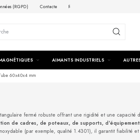
données (RGPD)
Contacte
Rétractation du contrat
 MAGNÉTIQUES
AIMANTS INDUSTRIELS
AUTRE
Tube 60x40x4 mm
angulaire fermé robuste offrant une rigidité et une capacité
uction de cadres, de poteaux, de supports, d'équipemen
xydable (par exemple, qualité 1.4301), il garantit fiabilité et 