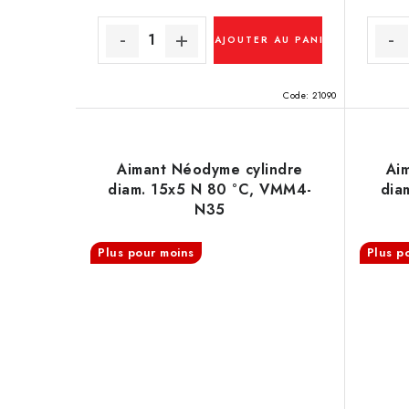
AJOUTER AU PANIER
Code:
21090
Aimant Néodyme cylindre
Ai
diam. 15x5 N 80 °C, VMM4-
dia
N35
Plus pour moins
Plus p