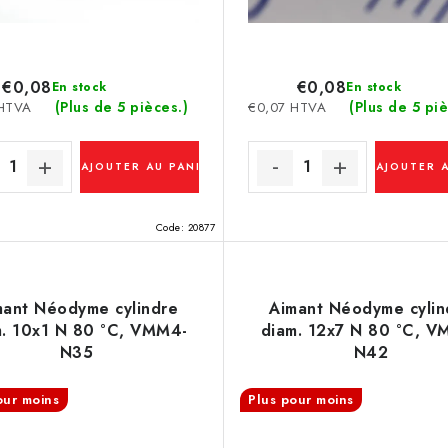
€0,08
€0,08
En stock
En stock
(Plus de 5 pièces.)
(Plus de 5 piè
 HTVA
€0,07 HTVA
AJOUTER AU PANIER
AJOUTER 
Code:
20877
mant Néodyme cylindre
Aimant Néodyme cylin
m. 10x1 N 80 °C, VMM4-
diam. 12x7 N 80 °C, V
N35
N42
our moins
Plus pour moins