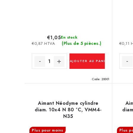
€1,05
En stock
(Plus de 5 pièces.)
€0,87 HTVA
€0,11 
AJOUTER AU PANIER
Code:
20001
Aimant Néodyme cylindre
Ai
diam. 10x4 N 80 °C, VMM4-
diam
N35
Plus pour moins
Plus p