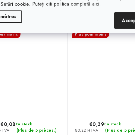
 Setări cookie. Puteți citi politica completă
aici
.
mant Néodyme cylindre
Aimant Néodyme pri
m. 5x2 N 80 °C, VMM5
8x8x4 N 80 °C, VMM8
amètres
Acce
our moins
Plus pour moins
€0,08
€0,39
En stock
En stock
(Plus de 5 pièces.)
(Plus de 5 piè
 HTVA
€0,32 HTVA