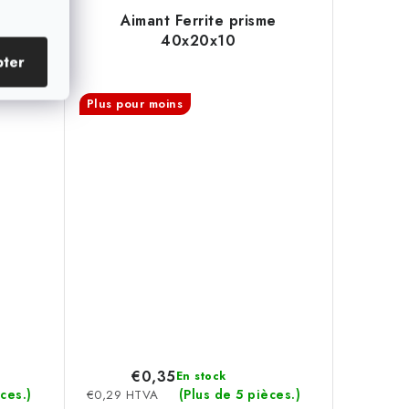
sme
Aimant Ferrite prisme
-N45
40x20x10
pter
Plus pour moins
€0,35
En stock
ces.)
(Plus de 5 pièces.)
€0,29 HTVA