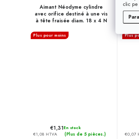
clic pe
Aimant Néodyme cylindre
Ai
avec orifice destiné à une vis
dia
Par
à tête fraisée diam. 18 x 4 N
80 °C, VMM4-N35
Plus pour moins
Plus p
€1,31
En stock
(Plus de 5 pièces.)
€1,08 HTVA
€0,07