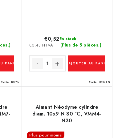
€0,52
En stock
ces.)
(Plus de 5 pièces.)
€0,43 HTVA
AU PANIER
AJOUTER AU PANIER
Code:
10265
Code:
20321.S
dre
Aimant Néodyme cylindre
MM7-
diam. 10x9 N 80 °C, VMM4-
N30
Plus pour moins