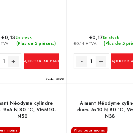
€0,13
€0,17
En stock
En stock
(Plus de 5 pièces.)
(Plus de 5 piè
HTVA
€0,14 HTVA
AJOUTER AU PANIER
AJOUTER 
Code:
20880
mant Néodyme cylindre
Aimant Néodyme cylin
. 9x5 N 80 °C, VMM10-
diam. 5x10 N 80 °C, V
N50
N38
our moins
Plus pour moins