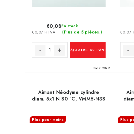
i
o
t
d
s
€0,08
En stock
u
(Plus de 5 pièces.)
€0,07 HTVA
€0,07
i
t
AJOUTER AU PANIER
s
Code:
20918
Aimant Néodyme cylindre
Ai
diam. 5x1 N 80 °C, VMM5-N38
dia
Plus pour moins
Plus p