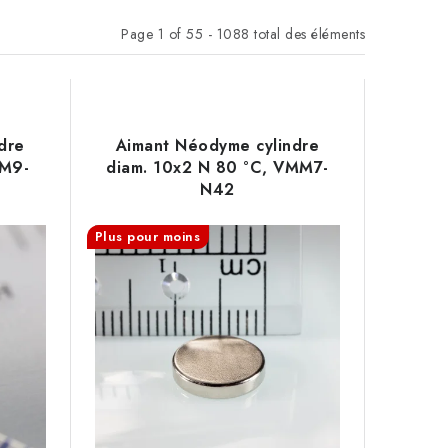
Page
1
of
55
-
1088
total des éléments
dre
Aimant Néodyme cylindre
MM9-
diam. 10x2 N 80 °C, VMM7-
N42
Plus pour moins