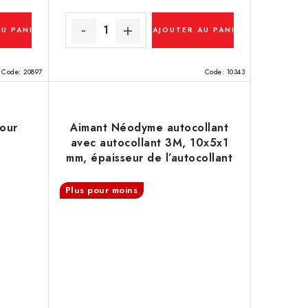
AU PANIER
AJOUTER AU PANIER
Code:
20897
Code:
10343
our
Aimant Néodyme autocollant
avec autocollant 3M, 10x5x1
mm, épaisseur de l’autocollant
0,06 mm, SET N/S, contient
deux aimants qu
Plus pour moins