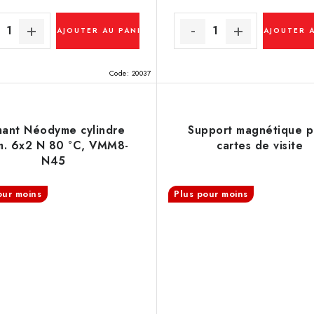
AJOUTER AU PANIER
AJOUTER 
Code:
20037
mant Néodyme cylindre
Support magnétique p
m. 6x2 N 80 °C, VMM8-
cartes de visite
N45
our moins
Plus pour moins