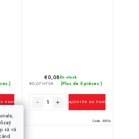
€0,08
En stock
ces.)
(Plus de 5 pièces.)
€0,07 HTVA
AU PANIER
AJOUTER AU PANIER
ionale,
Code:
20235
Code:
20014
lizați
și să vă
ăcând