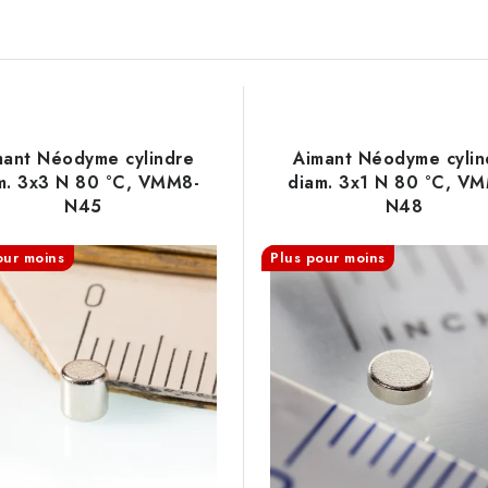
mant Néodyme cylindre
Aimant Néodyme cylin
m. 3x3 N 80 °C, VMM8-
diam. 3x1 N 80 °C, V
N45
N48
our moins
Plus pour moins