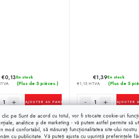
€0,13
€1,39
En stock
En stock
(Plus de 5 pièces.)
(Plus de 5 piè
HTVA
€1,15 HTVA
AJOUTER AU PANIER
AJOUTER 
clic pe Sunt de acord cu totul, vor fi stocate cookie-uri funcț
Code:
24017
nțiale, analitice și de marketing - vă putem astfel permite să uti
 în mod confortabil, să măsurați funcționalitatea site-ului nostru 
onăm cu publicitate. Vă puteți ajusta cu ușurință preferințele f