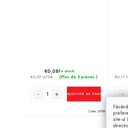
€0,08
En stock
(Plus de 5 pièces.)
€0,07 HTVA
€0,11 
AJOUTER AU PANIER
Făcând 
Code:
20108
prefere
site-ul
direcți