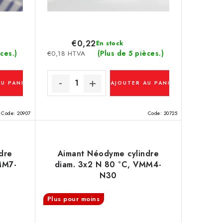
€0,22
En stock
ces.)
(Plus de 5 pièces.)
€0,18 HTVA
AU PANIER
AJOUTER AU PANIER
Code:
20907
Code:
20725
dre
Aimant Néodyme cylindre
MM7-
diam. 3x2 N 80 °C, VMM4-
N30
Plus pour moins