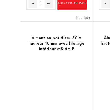
t
AJOUTER AU PANIER
s
Code:
27080
Aimant en pot diam. 50 x
Ai
hauteur 10 mm avec filetage
haut
intérieur M8-6H-F