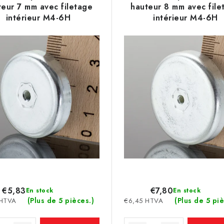
teur 7 mm avec filetage
hauteur 8 mm avec file
intérieur M4-6H
intérieur M4-6H
€5,83
€7,80
En stock
En stock
(Plus de 5 pièces.)
(Plus de 5 piè
 HTVA
€6,45 HTVA