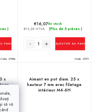
€16,07
En stock
ces.)
(Plus de 5 pièces.)
€13,28 HTVA
AU PANIER
AJOUTER AU PANIER
Code:
27084
Code:
27011
0 x
Aimant en pot diam. 25 x
etage
hauteur 7 mm avec filetage
intérieur M4-6H
ionale,
lizați
și să vă
ăcând