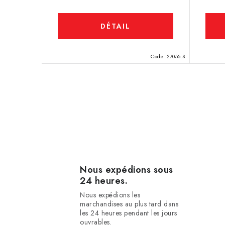
DÉTAIL
Code:
27055.S
C
o
n
t
r
Nous expédions sous
24 heures.
ô
Nous expédions les
l
marchandises au plus tard dans
les 24 heures pendant les jours
e
ouvrables.