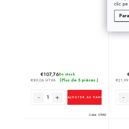
clic pe
Par
€107,76
En stock
(Plus de 5 pièces.)
€89,06 HTVA
€21,9
AJOUTER AU PANIER
Code:
27085