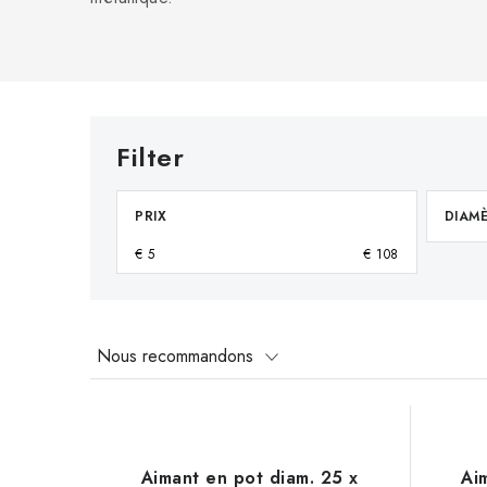
PRIX
DIAMÈ
€
5
€
108
T
Nous recommandons
r
L
i
i
d
Aimant en pot diam. 25 x
Ai