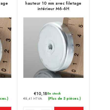
tage
hauteur 10 mm avec filetage
intérieur M6-6H
€10,18
En stock
ces.)
(Plus de 5 pièces.)
€8,41 HTVA