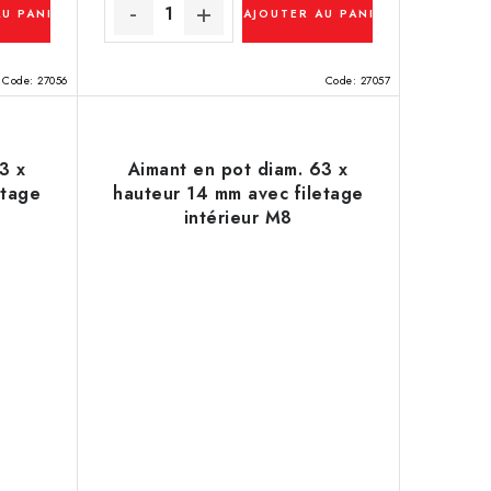
AU PANIER
AJOUTER AU PANIER
Code:
27056
Code:
27057
3 x
Aimant en pot diam. 63 x
etage
hauteur 14 mm avec filetage
intérieur M8