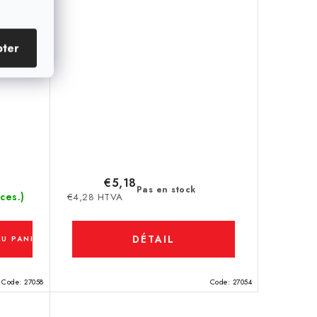
pter
€5,18
Pas en stock
ces.)
€4,28 HTVA
DÉTAIL
AU PANIER
Code:
27058
Code:
27054