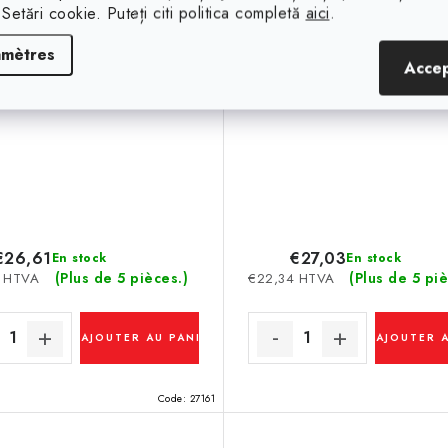
 Setări cookie. Puteți citi politica completă
aici
.
amètres
Acce
€26,61
€27,03
En stock
En stock
(Plus de 5 pièces.)
(Plus de 5 piè
9 HTVA
€22,34 HTVA
AJOUTER AU PANIER
AJOUTER 
Code:
27161