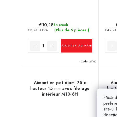
€10,18
En stock
(Plus de 5 pièces.)
€8,41 HTVA
€42,71
AJOUTER AU PANIER
Code:
27160
Aimant en pot diam. 75 x
Ai
hauteur 15 mm avec filetage
haut
intérieur M10-6H
Făcând 
prefere
site-ul
direcți