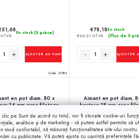
€51,68
€78,18
En stock
(5 pièce)
En stock
(Plus de 5 piè
 HTVA
€64,61 HTVA
AJOUTER AU PANIER
AJOUTER 
Code:
27083
mant en pot diam. 80 x
Aimant en pot diam. 8
eur 14 mm avec filetage
hauteur 18 mm avec fil
intérieur M8-6H
intérieur M10
clic pe Sunt de acord cu totul, vor fi stocate cookie-uri funcț
nțiale, analitice și de marketing - vă putem astfel permite să uti
 în mod confortabil, să măsurați funcționalitatea site-ului nostru 
onăm cu publicitate. Vă puteți ajusta cu ușurință preferințele f