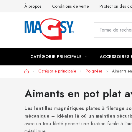
Aller
À propos
Conditions de vente
Protection des 
au
contenu
CATÉGORIE PRINCIPALE
ACCESSOIRES
Accueil
Catégorie principale
Poignées
Aimants en
Aimants en pot plat a
Les lentilles magnétiques plates à filetage s
mécanique – idéales là où un maintien sécuri
avec un trou fileté permet une fixation facile à l'
métallique.