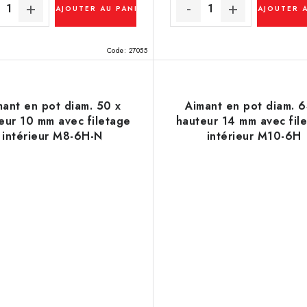
AJOUTER AU PANIER
AJOUTER 
Code:
27055
mant en pot diam. 50 x
Aimant en pot diam. 6
eur 10 mm avec filetage
hauteur 14 mm avec fil
intérieur M8-6H-N
intérieur M10-6H