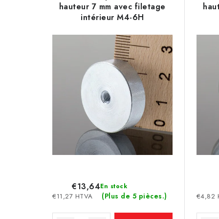
s
hauteur 7 mm avec filetage
hau
e
intérieur M4-6H
t
s
e
p
d
r
e
o
s
d
p
u
r
i
o
t
d
s
€13,64
En stock
u
(Plus de 5 pièces.)
€11,27 HTVA
€4,82
i