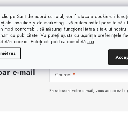
clic pe Sunt de acord cu totul, vor fi stocate cookie-uri funcț
nțiale, analitice și de marketing - vă putem astfel permite să uti
 în mod confortabil, să măsurați funcționalitatea site-ului nostru 
onăm cu publicitate. Vă puteți ajusta cu ușurință preferințele f
 Setări cookie. Puteți citi politica completă
aici
.
amètres
Acce
ar e-mail
Courriel
En saisissant votre e-mail, vous acceptez la