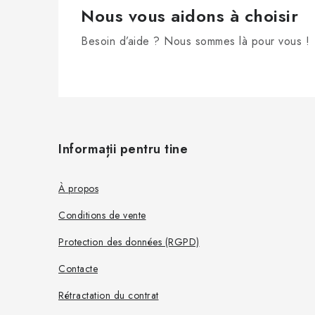
Nous vous aidons à choisir
Besoin d’aide ? Nous sommes là pour vous !
P
i
Informații pentru tine
e
d
À propos
d
Conditions de vente
e
Protection des données (RGPD)
p
Contacte
a
Rétractation du contrat