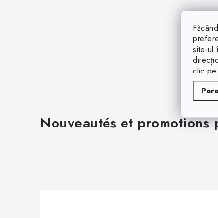
Făcând 
prefere
site-ul
direcți
clic pe
Par
Nouveautés et promotions p