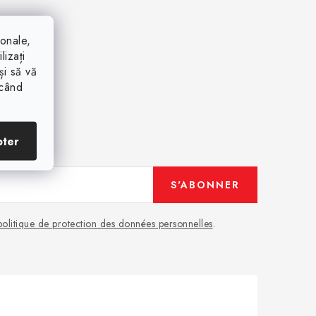
ionale,
lizați
și să vă
ăcând
pter
S'ABONNER
politique de protection des données personnelles
.