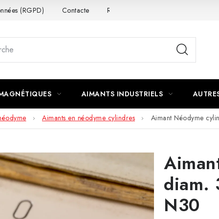
données (RGPD)
Contacte
Rétractation du contrat
 MAGNÉTIQUES
AIMANTS INDUSTRIELS
AUTRE
 néodyme
Aimants en néodyme cylindres
Aimant Néodyme cyli
Aiman
diam.
N30