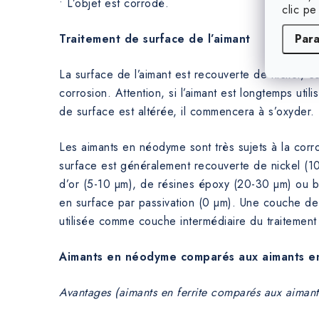
• L’objet est corrodé.
clic pe
Par
Traitement de surface de l’aimant
La surface de l’aimant est recouverte de nickel, ce
corrosion. Attention, si l’aimant est longtemps utilisé
de surface est altérée, il commencera à s’oxyder.
Les aimants en néodyme sont très sujets à la corro
surface est généralement recouverte de nickel (1
d’or (5-10 µm), de résines époxy (20-30 µm) ou bi
en surface par passivation (0 µm). Une couche de
utilisée comme couche intermédiaire du traitement 
Aimants en néodyme comparés aux aimants en
Avantages (aimants en ferrite comparés aux aiman