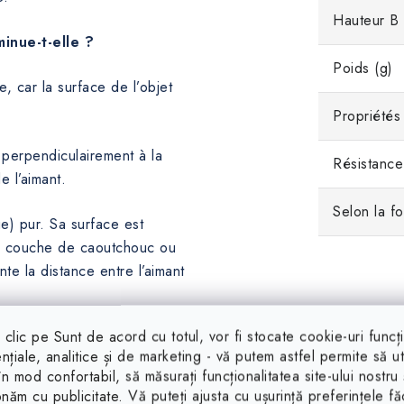
Hauteur B
inue-t-elle ?
Poids (g)
e, car la surface de l’objet
Propriétés
ré perpendiculairement à la
Résistance
e l’aimant.
Selon la f
e) pur. Sa surface est
ne couche de caoutchouc ou
te la distance entre l’aimant
clic pe Sunt de acord cu totul, vor fi stocate cookie-uri funcț
ntre l’aimant et la rondelle
nțiale, analitice și de marketing - vă putem astfel permite să uti
 faible.
 în mod confortabil, să măsurați funcționalitatea site-ului nostru 
onăm cu publicitate. Vă puteți ajusta cu ușurință preferințele f