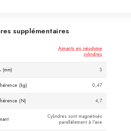
res supplémentaires
Aimants en néodyme
cylindres
A (mm)
3
hérence (kg)
0,47
dhérence (N)
4,7
Cylindres sont magnétisés
mant
parallèlement à l'axe