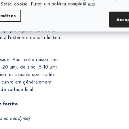
 Setări cookie. Puteți citi politica completă
aici
.
amètres
Acce
 qui protège l’aimant de la
 à l’extérieur ou si la finition
sion. Pour cette raison, leur
0-20 µm), de zinc (5-10 µm),
en les aimants sont traités
 cuivre est généralement
de surface final.
 ferrite
ts en néodyme)