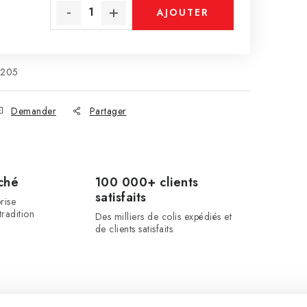
AJOUTER
esure:
AU PANIER
205
Demander
Partager
ché
100 000+ clients
satisfaits
rise
radition
Des milliers de colis expédiés et
de clients satisfaits.