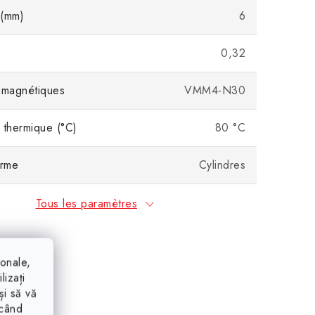
 (mm)
6
0,32
 magnétiques
VMM4-N30
 thermique (°C)
80 °C
orme
Cylindres
Tous les paramètres
ionale,
lizați
și să vă
ăcând