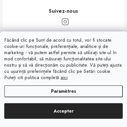
P
Făcând clic pe Sunt de acord cu totul, vor fi stocate
i
cookie-uri funcționale, preferențiale, analitice și de
Informații pentru tine
e
marketing - vă putem astfel permite să utilizați site-ul în
mod confortabil, să măsurați funcționalitatea site-ului
d
À propos
nostru și să vă direcționăm cu publicitate. Vă puteți ajusta
d
cu ușurință preferințele făcând clic pe Setări cookie.
Facebook
Conditions de vente
e
Puteți citi politica completă
aici
.
p
Protection des données (RGPD)
Paramètres
a
Contacte
g
Copyright 2026
Magsy.fr
. Tous droits réservés.
Modifier les paramètres des
e
Accepter
cookies
Créé par Shoptet