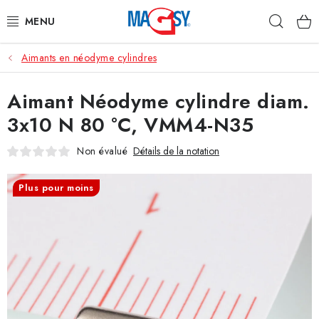
Aller
Rech
au
contenu
Aimants en néodyme cylindres
CATÉGORIE PRINCIPALE
Aimant Néodyme cylindre diam.
ACCESSOIRES MAGNÉTIQUES
3x10 N 80 °C, VMM4-N35
AIMANTS INDUSTRIELS
Non évalué
Détails de la notation
AUTRES AIMANTS
Plus pour moins
MATÉRIAUX EN ACIER INOXYDABLE
À propos
Conditions de vente
Protection des données (RGPD)
Contacte