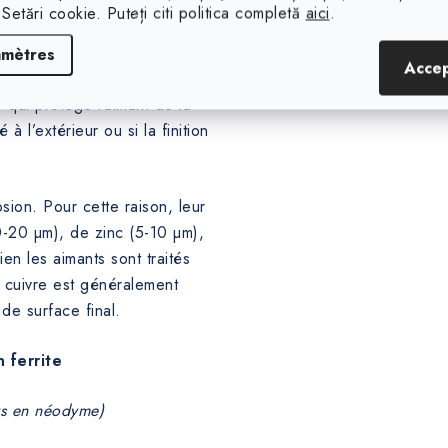
 Setări cookie. Puteți citi politica completă
aici
.
amètres
Acce
 qui protège l’aimant de la
 à l’extérieur ou si la finition
sion. Pour cette raison, leur
0-20 µm), de zinc (5-10 µm),
en les aimants sont traités
 cuivre est généralement
de surface final.
 ferrite
ts en néodyme)