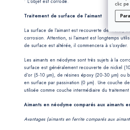
• L’objet est corrodé.
clic pe
Par
Traitement de surface de l’aimant
La surface de l’aimant est recouverte de nickel, ce
corrosion. Attention, si l’aimant est longtemps utilisé
de surface est altérée, il commencera à s’oxyder.
Les aimants en néodyme sont très sujets à la corro
surface est généralement recouverte de nickel (1
d’or (5-10 µm), de résines époxy (20-30 µm) ou bi
en surface par passivation (0 µm). Une couche de
utilisée comme couche intermédiaire du traitement 
Aimants en néodyme comparés aux aimants en
Avantages (aimants en ferrite comparés aux aiman