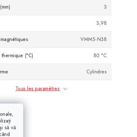
 (mm)
3
3,98
 magnétiques
VMM5-N38
 thermique (°C)
80 °C
orme
Cylindres
Tous les paramètres
ionale,
lizați
și să vă
ăcând