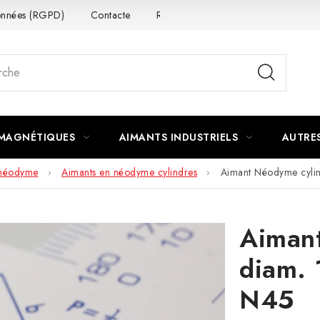
données (RGPD)
Contacte
Rétractation du contrat
 MAGNÉTIQUES
AIMANTS INDUSTRIELS
AUTRE
 néodyme
Aimants en néodyme cylindres
Aimant Néodyme cyli
Aiman
diam.
N45