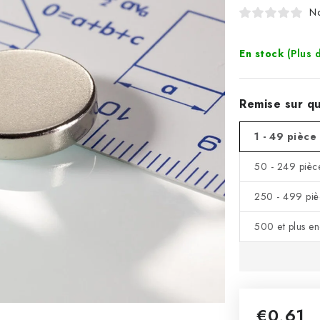
No
En stock
(Plus 
Remise sur qu
1 - 49 pièce
50 - 249 pièc
250 - 499 piè
500 et plus e
€0,61