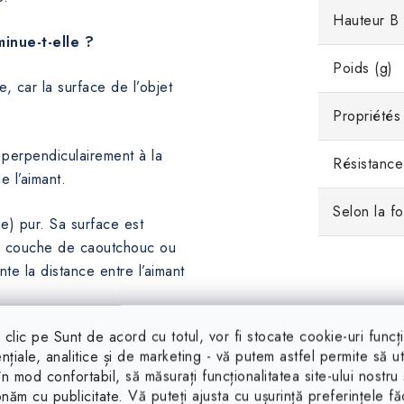
Hauteur B
inue-t-elle ?
Poids (g)
e, car la surface de l’objet
Propriétés
ré perpendiculairement à la
Résistance
e l’aimant.
Selon la f
e) pur. Sa surface est
ne couche de caoutchouc ou
te la distance entre l’aimant
clic pe Sunt de acord cu totul, vor fi stocate cookie-uri funcț
ntre l’aimant et la rondelle
nțiale, analitice și de marketing - vă putem astfel permite să uti
 faible.
 în mod confortabil, să măsurați funcționalitatea site-ului nostru 
onăm cu publicitate. Vă puteți ajusta cu ușurință preferințele f