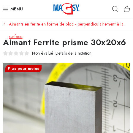
Aller
Rech
au
contenu
Aimants en ferite en forme de bloc - perpendiculairement à la
CATÉGORIE PRINCIPALE
surface
Aimant Ferrite prisme 30x20x6
ACCESSOIRES MAGNÉTIQUES
Non évalué
Détails de la notation
AIMANTS INDUSTRIELS
Plus pour moins
AUTRES AIMANTS
MATÉRIAUX EN ACIER INOXYDABLE
À propos
Conditions de vente
Protection des données (RGPD)
Contacte
Rétractation du contrat