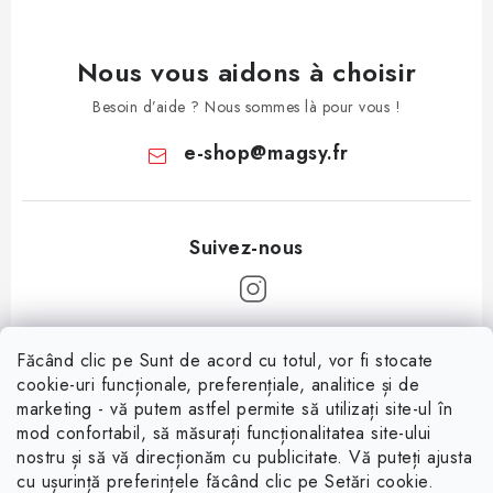
Nous vous aidons à choisir
Besoin d’aide ? Nous sommes là pour vous !
e-shop
@
magsy.fr
P
Făcând clic pe Sunt de acord cu totul, vor fi stocate
i
cookie-uri funcționale, preferențiale, analitice și de
Informații pentru tine
e
marketing - vă putem astfel permite să utilizați site-ul în
mod confortabil, să măsurați funcționalitatea site-ului
d
À propos
nostru și să vă direcționăm cu publicitate. Vă puteți ajusta
d
cu ușurință preferințele făcând clic pe Setări cookie.
Facebook
Conditions de vente