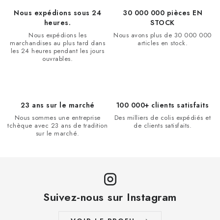
l
Nous expédions sous 24
30 000 000 pièces EN
e
heures.
STOCK
d
Nous expédions les
Nous avons plus de 30 000 000
marchandises au plus tard dans
articles en stock.
e
les 24 heures pendant les jours
ouvrables.
s
l
i
s
23 ans sur le marché
100 000+ clients satisfaits
t
Nous sommes une entreprise
Des milliers de colis expédiés et
e
tchèque avec 23 ans de tradition
de clients satisfaits.
sur le marché.
s
Suivez-nous sur Instagram