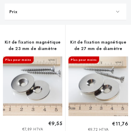
Prix
L
i
Kit de fixation magnétique
Kit de fixation magnétique
s
de 23 mm de diamètre
de 27 mm de diamètre
t
e
Plus pour moins
Plus pour moins
d
e
s
p
r
o
d
€9,55
€11,76
u
€7,89 HTVA
€9,72 HTVA