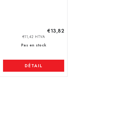
€13,82
€11,42 HTVA
Pas en stock
DÉTAIL
C
o
n
t
r
ô