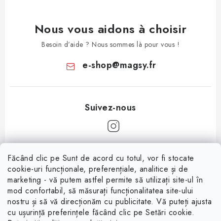
Nous vous aidons à choisir
Besoin d’aide ? Nous sommes là pour vous !
e-shop
@
magsy.fr
P
Făcând clic pe Sunt de acord cu totul, vor fi stocate
i
cookie-uri funcționale, preferențiale, analitice și de
Informații pentru tine
e
marketing - vă putem astfel permite să utilizați site-ul în
mod confortabil, să măsurați funcționalitatea site-ului
d
À propos
nostru și să vă direcționăm cu publicitate. Vă puteți ajusta
d
cu ușurință preferințele făcând clic pe Setări cookie.
Facebook
Conditions de vente