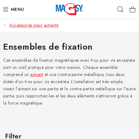
Aller
Rech
au
contenu
Accessoires pour aimants
CATÉGORIE PRINCIPALE
ACCESSOIRES MAGNÉTIQUES
Ensembles de fixation
AIMANTS INDUSTRIELS
Ces ensembles de fixation magnétiques avec trou pour vis encastrée
sont un outil pratique pour votre maison. Chaque ensemble
comprend un
aimant
et une contre-partie métallique, tous deux
AUTRES AIMANTS
dotés d’un trou pour vis encastrée. L’installation est très simple :
vissez l’aimant sur une partie et la contre-partie métallique sur l’autre
MATÉRIAUX EN ACIER INOXYDABLE
partie, puis rapprochez-les et les deux éléments s’attireront grâce à
la force magnétique.
À propos
Conditions de vente
Protection des données (RGPD)
Contacte