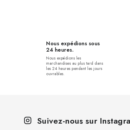
C
o
n
t
r
Nous expédions sous
24 heures.
ô
Nous expédions les
l
marchandises au plus tard dans
les 24 heures pendant les jours
e
ouvrables.
d
e
s
l
i
Suivez-nous sur Instagr
s