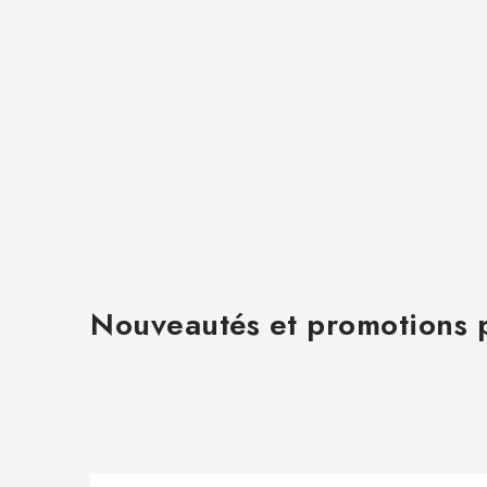
t
e
s
Nouveautés et promotions p