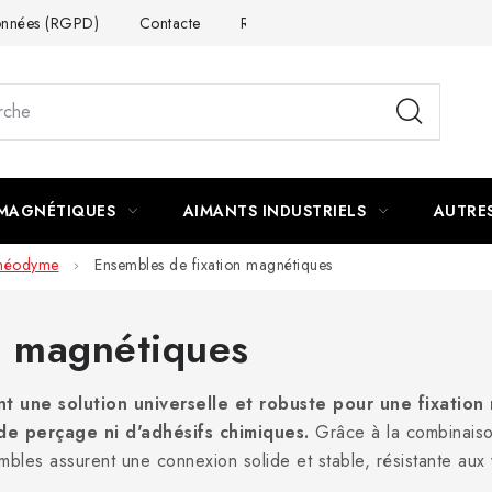
données (RGPD)
Contacte
Rétractation du contrat
 MAGNÉTIQUES
AIMANTS INDUSTRIELS
AUTRE
 néodyme
Ensembles de fixation magnétiques
n magnétiques
 une solution universelle et robuste pour une fixation 
de perçage ni d'adhésifs chimiques.
Grâce à la combinaiso
les assurent une connexion solide et stable, résistante aux v