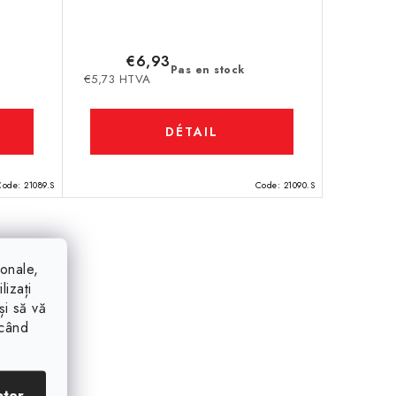
€6,93
Pas en stock
€5,73 HTVA
DÉTAIL
Code:
21089.S
Code:
21090.S
ionale,
lizați
și să vă
ăcând
pter