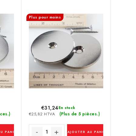
Plus pour moins
€31,24
En stock
ces.)
(Plus de 5 pièces.)
€25,82 HTVA
AU PANIER
AJOUTER AU PANIER