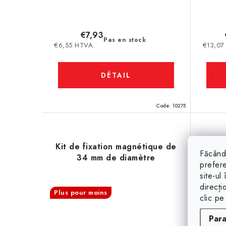
€7,93
Pas en stock
€6,55 HTVA
€13,07
DÉTAIL
Code:
10275
Kit de fixation magnétique de
Făcând 
34 mm de diamètre
prefere
site-ul
direcți
Plus pour moins
clic pe
Par