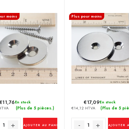
our moins
Plus pour moins
€11,76
€17,09
En stock
En stock
(Plus de 5 pièces.)
(Plus de 5 piè
HTVA
€14,12 HTVA
AJOUTER AU PANIER
AJOUTER 