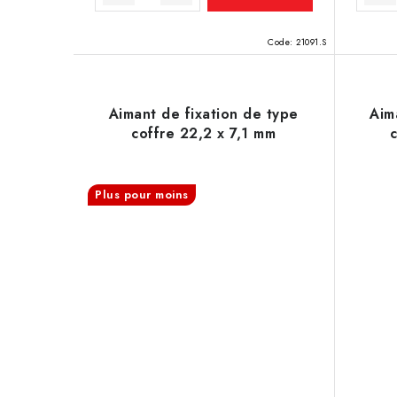
t
s
Code:
21091.S
Aimant de fixation de type
Aim
coffre 22,2 x 7,1 mm
Plus pour moins