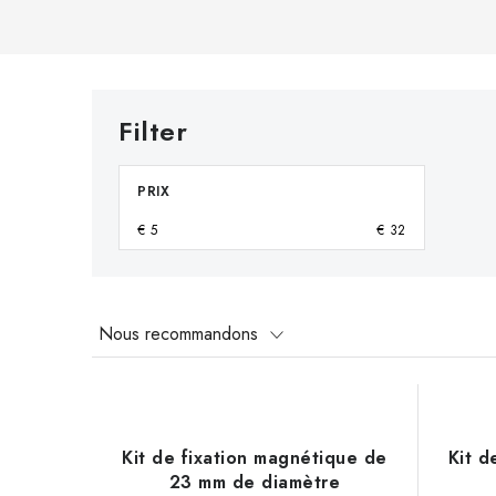
PRIX
€
5
€
32
T
Nous recommandons
r
L
i
i
d
Kit de fixation magnétique de
Kit d
s
23 mm de diamètre