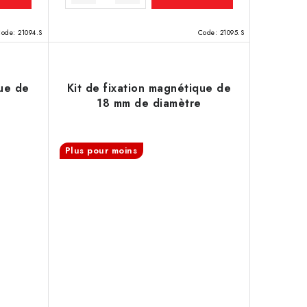
Code:
21094.S
Code:
21095.S
que de
Kit de fixation magnétique de
18 mm de diamètre
Plus pour moins