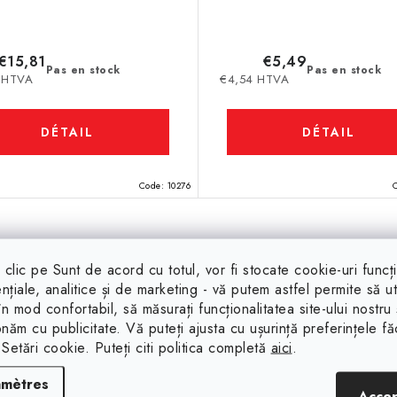
€15,81
€5,49
Pas en stock
Pas en stock
 HTVA
€4,54 HTVA
DÉTAIL
DÉTAIL
Code:
10276
clic pe Sunt de acord cu totul, vor fi stocate cookie-uri funcț
nțiale, analitice și de marketing - vă putem astfel permite să uti
 în mod confortabil, să măsurați funcționalitatea site-ului nostru 
onăm cu publicitate. Vă puteți ajusta cu ușurință preferințele f
 Setări cookie. Puteți citi politica completă
aici
.
amètres
Acce