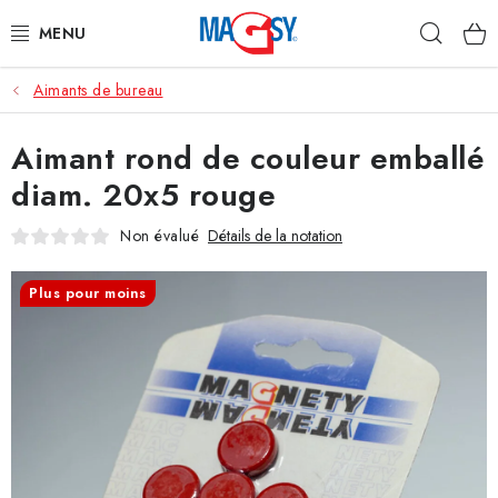
Aller
Rech
au
contenu
Aimants de bureau
CATÉGORIE PRINCIPALE
Aimant rond de couleur emballé
ACCESSOIRES MAGNÉTIQUES
diam. 20x5 rouge
AIMANTS INDUSTRIELS
Non évalué
Détails de la notation
AUTRES AIMANTS
Plus pour moins
MATÉRIAUX EN ACIER INOXYDABLE
À propos
Conditions de vente
Protection des données (RGPD)
Contacte