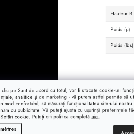
Hauteur B
Poids (g)
Poids (lbs)
clic pe Sunt de acord cu totul, vor fi stocate cookie-uri funcț
r certains produits ont été
nțiale, analitice și de marketing - vă putem astfel permite să uti
nement d'essai. Toutefois,
 în mod confortabil, să măsurați funcționalitatea site-ului nostru 
onăm cu publicitate. Vă puteți ajusta cu ușurință preferințele f
environnement spécifique où,
 Setări cookie. Puteți citi politica completă
aici
.
'usure ultérieure peuvent
sures n'ont pas été
amètres
Acce