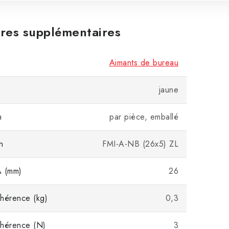
res supplémentaires
Aimants de bureau
jaune
n
par pièce, emballé
n
FMI-A-NB (26x5) ZL
A (mm)
26
hérence (kg)
0,3
dhérence (N)
3