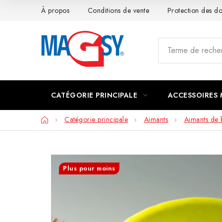
Aller
À propos
Conditions de vente
Protection des 
au
contenu
CATÉGORIE PRINCIPALE
ACCESSOIRES
Accueil
Catégorie principale
Aimants
Aimants de 
Plus pour moins