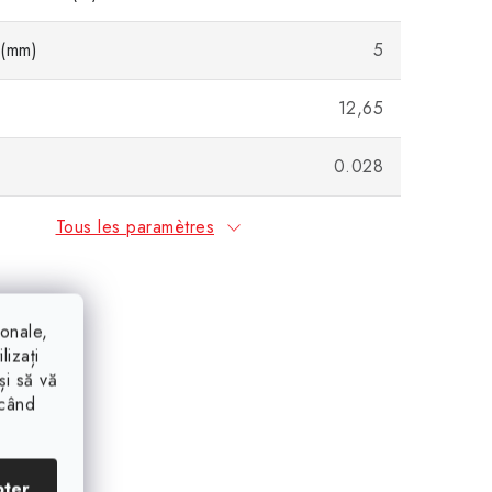
 (mm)
5
12,65
0.028
Tous les paramètres
ionale,
lizați
și să vă
ăcând
pter