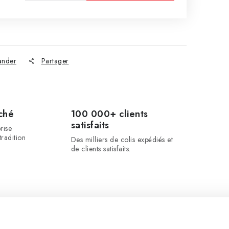
PANIER
nder
Partager
ché
100 000+ clients
satisfaits
rise
radition
Des milliers de colis expédiés et
de clients satisfaits.