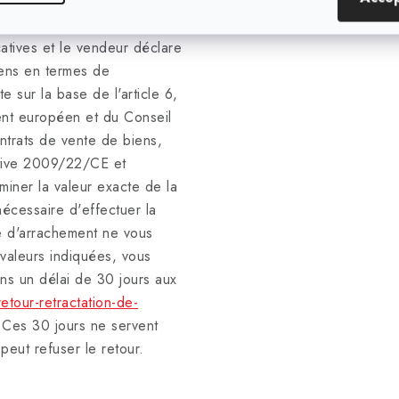
 il ne s'agit que d'une
ué par le vendeur. Les valeurs
atives et le vendeur déclare
iens en termes de
 sur la base de l'article 6,
ent européen et du Conseil
ntrats de vente de biens,
ctive 2009/22/CE et
iner la valeur exacte de la
nécessaire d'effectuer la
ce d'arrachement ne vous
 valeurs indiquées, vous
ans un délai de 30 jours aux
etour-retractation-de-
 Ces 30 jours ne servent
peut refuser le retour.