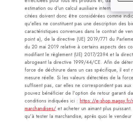
effectuées pour tous les produits et, dans ce cas,
estimation ou d'un calcul auxiliaire interne effect
citées doivent donc être considérées comme indic
qu'elles ne constituent pas une description des b
caractéristiques convenues dans le contrat de vente
point a), de la directive (UE) 2019/771 du Parlem
du 20 mai 2019 relative à certains aspects des co
modifiant le règlement (UE) 2017/2394 et la dire
abrogeant la directive 1999/44/CE. Afin de déterm
force de déchirure dans un cas spécifique, il est 
mesure réelle. Si les valeurs détectées de la for
suffisent pas, car elles ne correspondent pas aux
pouvez bénéficier de l'option de retour garanti d
conditions indiquées ici :
https://e-shop.magsy.fr/r
marchandises/
et acheter un aimant plus puissant.
qu'à tester la marchandise, après quoi le vendeur 