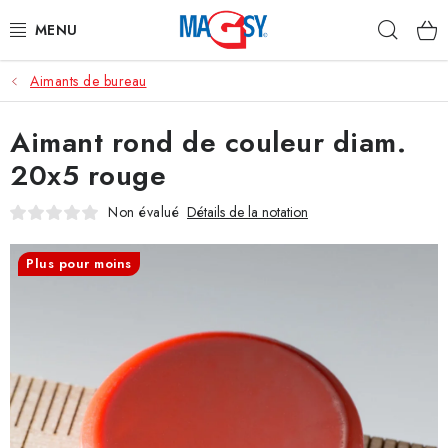
Aller
Rech
au
contenu
Aimants de bureau
CATÉGORIE PRINCIPALE
Aimant rond de couleur diam.
ACCESSOIRES MAGNÉTIQUES
20x5 rouge
AIMANTS INDUSTRIELS
Non évalué
Détails de la notation
AUTRES AIMANTS
Plus pour moins
MATÉRIAUX EN ACIER INOXYDABLE
À propos
Conditions de vente
Protection des données (RGPD)
Contacte
Rétractation du contrat