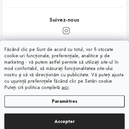
P
Făcând clic pe Sunt de acord cu totul, vor fi stocate
i
cookie-uri funcționale, preferențiale, analitice și de
Informații pentru tine
e
marketing - vă putem astfel permite să utilizați site-ul în
mod confortabil, să măsurați funcționalitatea site-ului
d
À propos
nostru și să vă direcționăm cu publicitate. Vă puteți ajusta
d
cu ușurință preferințele făcând clic pe Setări cookie.
Facebook
Conditions de vente
e
Puteți citi politica completă
aici
.
p
Protection des données (RGPD)
Paramètres
a
Contacte
g
Copyright 2026
Magsy.fr
. Tous droits réservés.
Modifier les paramètres des
e
Accepter
cookies
Créé par Shoptet