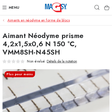
Aller
Rech
au
contenu
Aimants en néodyme en forme de blocs
CATÉGORIE PRINCIPALE
Aimant Néodyme prisme
ACCESSOIRES MAGNÉTIQUES
4,2x1,5x0,6 N 150 °C,
AIMANTS INDUSTRIELS
VMM8SH-N45SH
AUTRES AIMANTS
Non évalué
Détails de la notation
MATÉRIAUX EN ACIER INOXYDABLE
Plus pour moins
À propos
Conditions de vente
Protection des données (RGPD)
Contacte