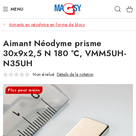
Aller
Rech
au
contenu
Aimants en néodyme en forme de blocs
CATÉGORIE PRINCIPALE
Aimant Néodyme prisme
ACCESSOIRES MAGNÉTIQUES
30x9x2,5 N 180 °C, VMM5UH-
AIMANTS INDUSTRIELS
N35UH
AUTRES AIMANTS
Non évalué
Détails de la notation
MATÉRIAUX EN ACIER INOXYDABLE
Plus pour moins
À propos
Conditions de vente
Protection des données (RGPD)
Contacte
Rétractation du contrat