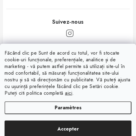
P
Făcând clic pe Sunt de acord cu totul, vor fi stocate
i
cookie-uri funcționale, preferențiale, analitice și de
Informații pentru tine
e
marketing - vă putem astfel permite să utilizați site-ul în
mod confortabil, să măsurați funcționalitatea site-ului
d
À propos
nostru și să vă direcționăm cu publicitate. Vă puteți ajusta
d
cu ușurință preferințele făcând clic pe Setări cookie.
Facebook
Conditions de vente
e
Puteți citi politica completă
aici
.
p
Protection des données (RGPD)
Paramètres
a
Contacte
g
Rétractation du contrat
Copyright 2026
Magsy.fr
. Tous droits réservés.
Modifier les paramètres des
e
Accepter
cookies
Créé par Shoptet