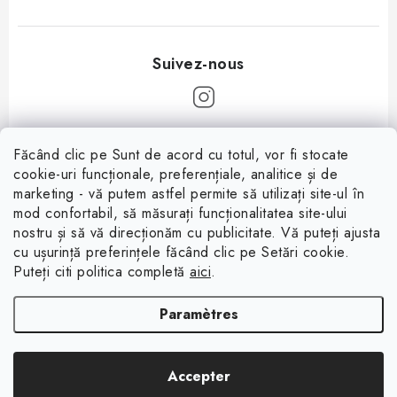
P
Făcând clic pe Sunt de acord cu totul, vor fi stocate
i
cookie-uri funcționale, preferențiale, analitice și de
Informații pentru tine
e
marketing - vă putem astfel permite să utilizați site-ul în
mod confortabil, să măsurați funcționalitatea site-ului
d
À propos
nostru și să vă direcționăm cu publicitate. Vă puteți ajusta
d
cu ușurință preferințele făcând clic pe Setări cookie.
Facebook
Conditions de vente
e
Puteți citi politica completă
aici
.
p
Protection des données (RGPD)
Paramètres
a
Contacte
g
Rétractation du contrat
Copyright 2026
Magsy.fr
. Tous droits réservés.
Modifier les paramètres des
e
Accepter
cookies
Créé par Shoptet