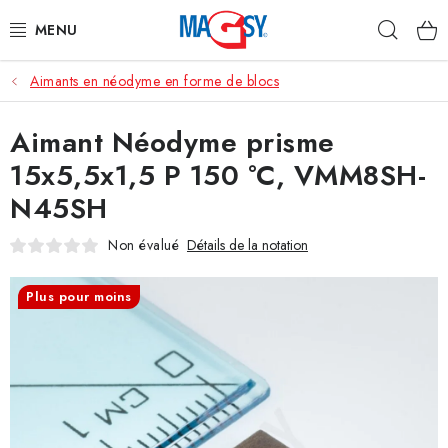
Aller
Rech
au
contenu
Aimants en néodyme en forme de blocs
CATÉGORIE PRINCIPALE
Aimant Néodyme prisme
ACCESSOIRES MAGNÉTIQUES
15x5,5x1,5 P 150 °C, VMM8SH-
AIMANTS INDUSTRIELS
N45SH
AUTRES AIMANTS
Non évalué
Détails de la notation
MATÉRIAUX EN ACIER INOXYDABLE
Plus pour moins
À propos
Conditions de vente
Protection des données (RGPD)
Contacte
Rétractation du contrat