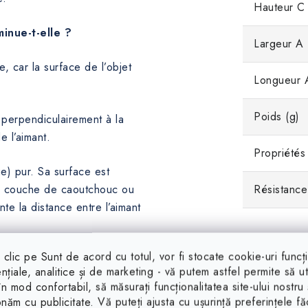
Hauteur C
inue-t-elle ?
Largeur A
e, car la surface de l’objet
Longueur 
Poids (g)
ré perpendiculairement à la
e l’aimant.
Propriétés
e) pur. Sa surface est
ne couche de caoutchouc ou
Résistance
te la distance entre l’aimant
clic pe Sunt de acord cu totul, vor fi stocate cookie-uri funcț
ntre l’aimant et la rondelle
nțiale, analitice și de marketing - vă putem astfel permite să uti
 faible.
 în mod confortabil, să măsurați funcționalitatea site-ului nostru 
onăm cu publicitate. Vă puteți ajusta cu ușurință preferințele f