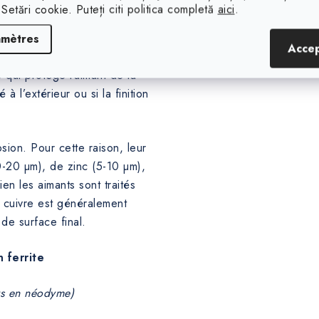
 Setări cookie. Puteți citi politica completă
aici
.
amètres
Acce
 qui protège l’aimant de la
 à l’extérieur ou si la finition
sion. Pour cette raison, leur
0-20 µm), de zinc (5-10 µm),
en les aimants sont traités
 cuivre est généralement
de surface final.
 ferrite
ts en néodyme)