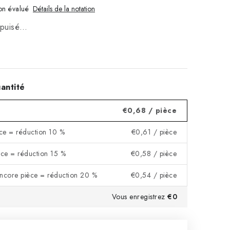
n évalué
Détails de la notation
 épuisé…
antité
€0,68
/ pièce
ce = réduction 10 %
€0,61
/ pièce
ce = réduction 15 %
€0,58
/ pièce
encore pièce = réduction 20 %
€0,54
/ pièce
Vous enregistrez
€0