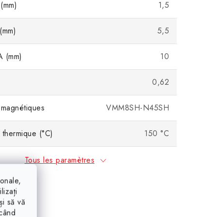
 (mm)
1,5
 (mm)
5,5
A (mm)
10
0,62
 magnétiques
VMM8SH-N45SH
 thermique (°C)
150 °C
Tous les paramètres
ionale,
lizați
și să vă
ăcând