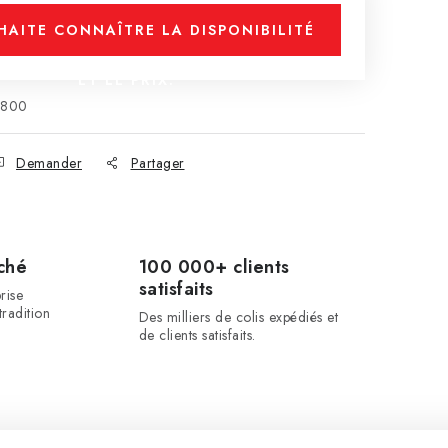
HAITE CONNAÎTRE LA DISPONIBILITÉ
ET LE PRIX.
0800
Demander
Partager
ché
100 000+ clients
satisfaits
rise
radition
Des milliers de colis expédiés et
de clients satisfaits.