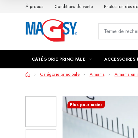
Aller
À propos
Conditions de vente
Protection des 
au
contenu
CATÉGORIE PRINCIPALE
ACCESSOIRES
Accueil
Catégorie principale
Aimants
Aimants en
Plus pour moins