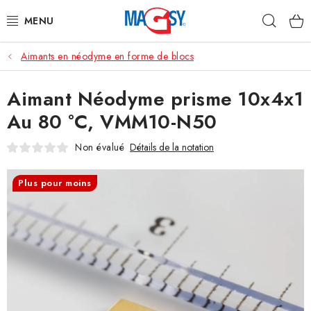
Aller
Rech
au
contenu
Aimants en néodyme en forme de blocs
CATÉGORIE PRINCIPALE
Aimant Néodyme prisme 10x4x1
ACCESSOIRES MAGNÉTIQUES
Au 80 °C, VMM10-N50
AIMANTS INDUSTRIELS
Non évalué
Détails de la notation
AUTRES AIMANTS
Plus pour moins
MATÉRIAUX EN ACIER INOXYDABLE
À propos
Conditions de vente
Protection des données (RGPD)
Contacte