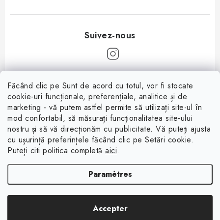
P
Făcând clic pe Sunt de acord cu totul, vor fi stocate
i
cookie-uri funcționale, preferențiale, analitice și de
Informații pentru tine
e
marketing - vă putem astfel permite să utilizați site-ul în
mod confortabil, să măsurați funcționalitatea site-ului
d
À propos
nostru și să vă direcționăm cu publicitate. Vă puteți ajusta
d
cu ușurință preferințele făcând clic pe Setări cookie.
Facebook
Conditions de vente
e
Puteți citi politica completă
aici
.
p
Protection des données (RGPD)
Paramètres
a
Contacte
g
Rétractation du contrat
Copyright 2026
Magsy.fr
. Tous droits réservés.
Modifier les paramètres des
e
Accepter
cookies
Créé par Shoptet