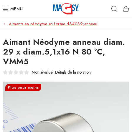
Aller
Rech
au
contenu
Aimants en néodyme en forme d&#039;anneau
CATÉGORIE PRINCIPALE
Aimant Néodyme anneau diam.
ACCESSOIRES MAGNÉTIQUES
29 x diam.5,1x16 N 80 °C,
AIMANTS INDUSTRIELS
VMM5
AUTRES AIMANTS
Non évalué
Détails de la notation
MATÉRIAUX EN ACIER INOXYDABLE
Plus pour moins
À propos
Conditions de vente
Protection des données (RGPD)
Contacte
Rétractation du contrat