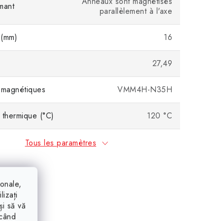
Anneaux sont magnétisés
mant
parallèlement à l'axe
 (mm)
16
27,49
 magnétiques
VMM4H-N35H
 thermique (°C)
120 °C
Tous les paramètres
ionale,
lizați
și să vă
ăcând