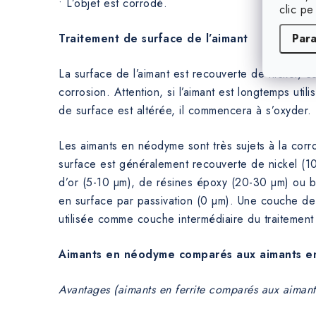
• L’objet est corrodé.
clic pe
Par
Traitement de surface de l’aimant
La surface de l’aimant est recouverte de nickel, ce
corrosion. Attention, si l’aimant est longtemps utilisé
de surface est altérée, il commencera à s’oxyder.
Les aimants en néodyme sont très sujets à la corro
surface est généralement recouverte de nickel (1
d’or (5-10 µm), de résines époxy (20-30 µm) ou bi
en surface par passivation (0 µm). Une couche de
utilisée comme couche intermédiaire du traitement 
Aimants en néodyme comparés aux aimants en
Avantages (aimants en ferrite comparés aux aiman