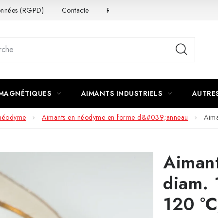
données (RGPD)
Contacte
Rétractation du contrat
 MAGNÉTIQUES
AIMANTS INDUSTRIELS
AUTRE
 néodyme
Aimants en néodyme en forme d&#039;anneau
Aima
Aiman
diam. 
120 °