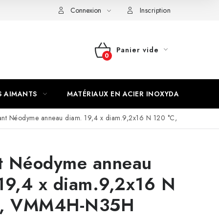
Connexion
Inscription
Panier vide
PANIER
D'ACHAT
S AIMANTS
MATÉRIAUX EN ACIER INOXYDABLE
nt Néodyme anneau diam. 19,4 x diam.9,2x16 N 120 °C,
t Néodyme anneau
19,4 x diam.9,2x16 N
C, VMM4H-N35H