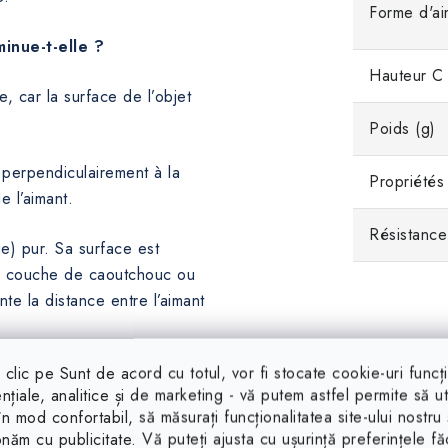
Forme d'ai
inue-t-elle ?
Hauteur C
e, car la surface de l’objet
Poids (g)
ré perpendiculairement à la
Propriétés
e l’aimant.
Résistance
e) pur. Sa surface est
ne couche de caoutchouc ou
te la distance entre l’aimant
clic pe Sunt de acord cu totul, vor fi stocate cookie-uri funcț
ntre l’aimant et la rondelle
nțiale, analitice și de marketing - vă putem astfel permite să uti
 faible.
 în mod confortabil, să măsurați funcționalitatea site-ului nostru 
onăm cu publicitate. Vă puteți ajusta cu ușurință preferințele f