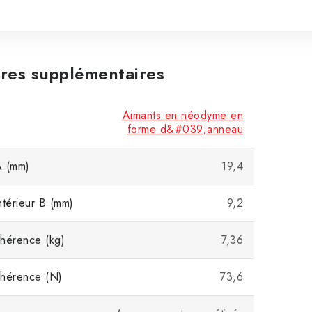
res supplémentaires
Aimants en néodyme en
forme d&#039;anneau
A (mm)
19,4
ntérieur B (mm)
9,2
hérence (kg)
7,36
dhérence (N)
73,6