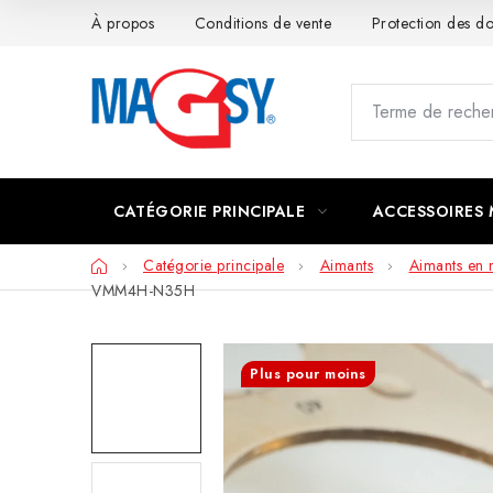
Aller
À propos
Conditions de vente
Protection des 
au
contenu
CATÉGORIE PRINCIPALE
ACCESSOIRES
Accueil
Catégorie principale
Aimants
Aimants en
VMM4H-N35H
Plus pour moins