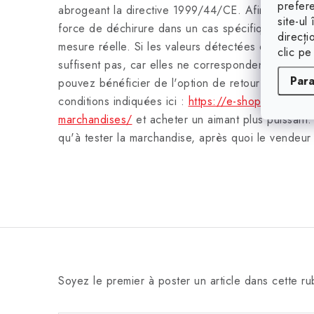
prefere
abrogeant la directive 1999/44/CE. Afin de déterm
site-ul
force de déchirure dans un cas spécifique, il est 
direcți
mesure réelle. Si les valeurs détectées de la for
clic pe
suffisent pas, car elles ne correspondent pas aux
Par
pouvez bénéficier de l'option de retour garanti d
conditions indiquées ici :
https://e-shop.magsy.fr/r
marchandises/
et acheter un aimant plus puissant.
qu'à tester la marchandise, après quoi le vendeur 
Soyez le premier à poster un article dans cette ru