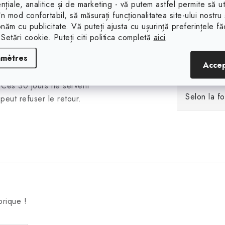
nțiale, analitice și de marketing - vă putem astfel permite să uti
iner la valeur exacte de la
 în mod confortabil, să măsurați funcționalitatea site-ului nostru 
Poids (g)
nécessaire d'effectuer la
onăm cu publicitate. Vă puteți ajusta cu ușurință preferințele f
ce d'arrachement ne vous
 Setări cookie. Puteți citi politica completă
aici
.
Propriétés
 valeurs indiquées, vous
amètres
ans un délai de 30 jours aux
Acce
Résistance
etour-retractation-de-
 Ces 30 jours ne servent
Selon la f
peut refuser le retour.
brique !