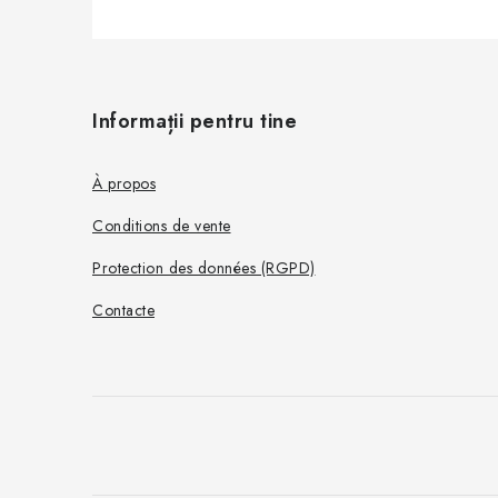
P
i
Informații pentru tine
e
d
À propos
d
Conditions de vente
e
Protection des données (RGPD)
p
Contacte
a
g
e