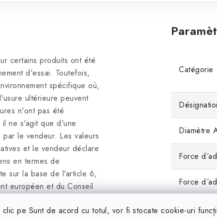
Paramèt
r certains produits ont été
Catégorie
nement d'essai. Toutefois,
environnement spécifique où,
'usure ultérieure peuvent
Désignatio
sures n'ont pas été
 il ne s'agit que d'une
Diamètre 
ué par le vendeur. Les valeurs
atives et le vendeur déclare
Force d´ad
iens en termes de
 sur la base de l'article 6,
Force d´a
ent européen et du Conseil
ntrats de vente de biens,
Hauteur B
clic pe Sunt de acord cu totul, vor fi stocate cookie-uri funcț
ctive 2009/22/CE et