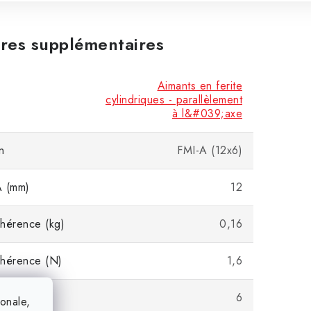
res supplémentaires
Aimants en ferite
cylindriques - parallèlement
à l&#039;axe
n
FMI-A (12x6)
A (mm)
12
hérence (kg)
0,16
dhérence (N)
1,6
 (mm)
6
ionale,