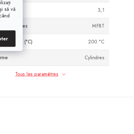
lizați
și să vă
3,1
ăcând
 magnétiques
MF8T
pter
 thermique (°C)
200 °C
orme
Cylindres
Tous les paramètres