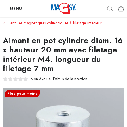
Aller
Rech
au
contenu
Lentilles magnétiques cylindriques à filetage intérieur
CATÉGORIE PRINCIPALE
Aimant en pot cylindre diam. 16
ACCESSOIRES MAGNÉTIQUES
x hauteur 20 mm avec filetage
AIMANTS INDUSTRIELS
intérieur M4. longueur du
filetage 7 mm
AUTRES AIMANTS
Non évalué
Détails de la notation
MATÉRIAUX EN ACIER INOXYDABLE
Plus pour moins
À propos
Conditions de vente
Protection des données (RGPD)
Contacte
Rétractation du contrat