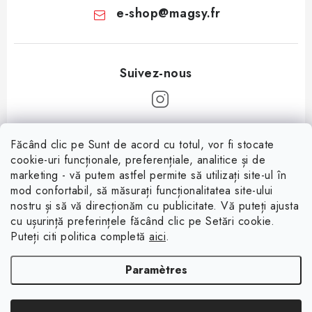
e-shop
@
magsy.fr
P
Făcând clic pe Sunt de acord cu totul, vor fi stocate
i
cookie-uri funcționale, preferențiale, analitice și de
Informații pentru tine
e
marketing - vă putem astfel permite să utilizați site-ul în
mod confortabil, să măsurați funcționalitatea site-ului
d
À propos
nostru și să vă direcționăm cu publicitate. Vă puteți ajusta
d
cu ușurință preferințele făcând clic pe Setări cookie.
Facebook
Conditions de vente
e
Puteți citi politica completă
aici
.
p
Protection des données (RGPD)
Paramètres
a
Contacte
g
Rétractation du contrat
Copyright 2026
Magsy.fr
. Tous droits réservés.
Modifier les paramètres des