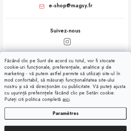
e-shop
@
magsy.fr
P
Făcând clic pe Sunt de acord cu totul, vor fi stocate
i
cookie-uri funcționale, preferențiale, analitice și de
Informații pentru tine
e
marketing - vă putem astfel permite să utilizați site-ul în
mod confortabil, să măsurați funcționalitatea site-ului
d
À propos
nostru și să vă direcționăm cu publicitate. Vă puteți ajusta
d
cu ușurință preferințele făcând clic pe Setări cookie.
Facebook
Conditions de vente
e
Puteți citi politica completă
aici
.
p
Protection des données (RGPD)
Paramètres
a
Contacte
g
Rétractation du contrat
Copyright 2026
Magsy.fr
. Tous droits réservés.
Modifier les paramètres des