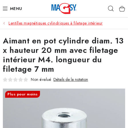
Aller
Rech
au
contenu
Lentilles magnétiques cylindriques à filetage intérieur
CATÉGORIE PRINCIPALE
Aimant en pot cylindre diam. 13
ACCESSOIRES MAGNÉTIQUES
x hauteur 20 mm avec filetage
AIMANTS INDUSTRIELS
intérieur M4. longueur du
filetage 7 mm
AUTRES AIMANTS
Non évalué
Détails de la notation
MATÉRIAUX EN ACIER INOXYDABLE
Plus pour moins
À propos
Conditions de vente
Protection des données (RGPD)
Contacte
Rétractation du contrat