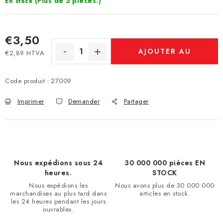
(Plus de 5 pièces.)
En stock
€3,50
AJOUTER AU
€2,89 HTVA
Prix de la mesure:
PANIER
Code produit :
27009
Imprimer
Demander
Partager
Nous expédions sous 24
30 000 000 pièces EN
heures.
STOCK
Nous expédions les
Nous avons plus de 30 000 000
marchandises au plus tard dans
articles en stock.
les 24 heures pendant les jours
ouvrables.