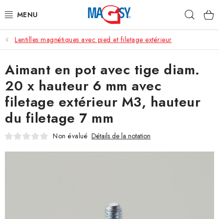
Aller
Rech
au
contenu
Lentilles magnétiques avec pied et filetage extérieur
CATÉGORIE PRINCIPALE
Aimant en pot avec tige diam.
ACCESSOIRES MAGNÉTIQUES
20 x hauteur 6 mm avec
AIMANTS INDUSTRIELS
filetage extérieur M3, hauteur
du filetage 7 mm
AUTRES AIMANTS
Non évalué
Détails de la notation
MATÉRIAUX EN ACIER INOXYDABLE
À propos
Conditions de vente
Protection des données (RGPD)
Contacte