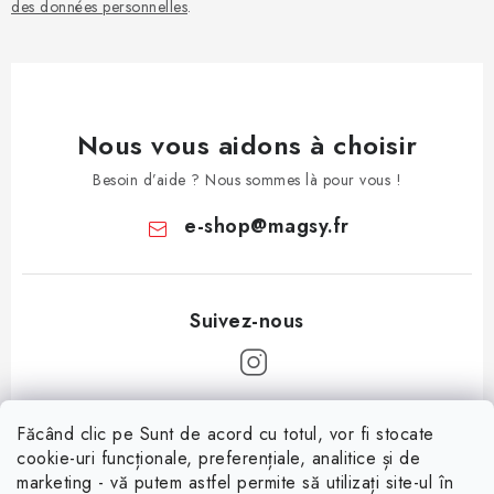
des données personnelles
.
Nous vous aidons à choisir
Besoin d’aide ? Nous sommes là pour vous !
e-shop
@
magsy.fr
P
Făcând clic pe Sunt de acord cu totul, vor fi stocate
i
cookie-uri funcționale, preferențiale, analitice și de
Informații pentru tine
e
marketing - vă putem astfel permite să utilizați site-ul în