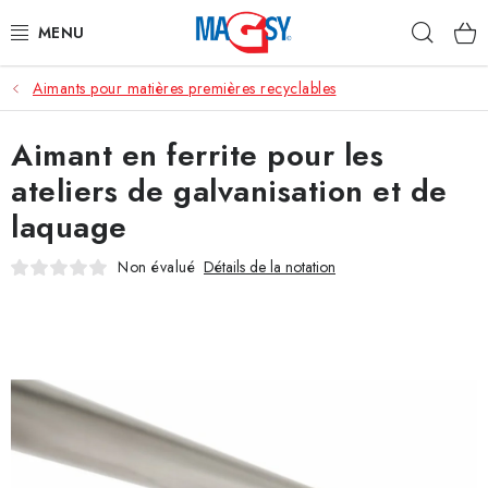
Aller
Rech
au
contenu
Aimants pour matières premières recyclables
CATÉGORIE PRINCIPALE
Aimant en ferrite pour les
ACCESSOIRES MAGNÉTIQUES
ateliers de galvanisation et de
AIMANTS INDUSTRIELS
laquage
AUTRES AIMANTS
Non évalué
Détails de la notation
MATÉRIAUX EN ACIER INOXYDABLE
À propos
Conditions de vente
Protection des données (RGPD)
Contacte
Rétractation du contrat