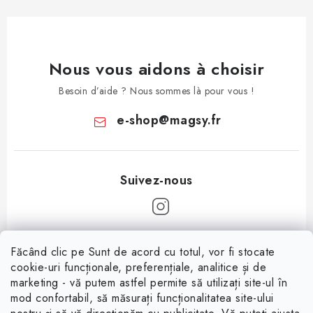
Nous vous aidons à choisir
Besoin d’aide ? Nous sommes là pour vous !
e-shop
@
magsy.fr
P
Făcând clic pe Sunt de acord cu totul, vor fi stocate
i
cookie-uri funcționale, preferențiale, analitice și de
Informații pentru tine
e
marketing - vă putem astfel permite să utilizați site-ul în
mod confortabil, să măsurați funcționalitatea site-ului
d
À propos