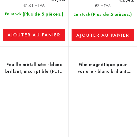
€1,61 HTVA
€2 HTVA
(Plus de 5 pièces.)
En stock
(Plus de 5 pièces.)
En stock
AJOUTER AU PANIER
AJOUTER AU PANIER
Feuille métallisée - blanc
Film magnétique pour
brillant, inscriptible (PET),
voiture - blanc brillant,
largeur 0,60 m, longueur 1
épaisseur 0,7 mm, largeur
m
0,62 m, longueur 1 m