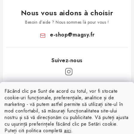
Nous vous aidons à choisir
Besoin d’aide ? Nous sommes là pour vous !
e-shop
@
magsy.fr
P
Făcând clic pe Sunt de acord cu totul, vor fi stocate
i
cookie-uri funcționale, preferențiale, analitice și de
Informații pentru tine
e
marketing - vă putem astfel permite să utilizați site-ul în
mod confortabil, să măsurați funcționalitatea site-ului
d
À propos
nostru și să vă direcționăm cu publicitate. Vă puteți ajusta
d
cu ușurință preferințele făcând clic pe Setări cookie.
Facebook
Conditions de vente
e
Puteți citi politica completă
aici
.