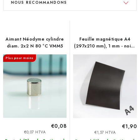
NOUS RECOMMANDONS
i
r
s
i
t
d
e
e
Aimant Néodyme cylindre
Feuille magnétique A4
d
s
diam. 2x2 N 80 °C VMM5
(297x210 mm), 1 mm - noir -
e
p
sans traitement de surface
s
r
Plus pour moins
p
o
r
d
o
u
d
i
u
t
i
s
t
€0,08
€1,90
s
€0,07 HTVA
€1,57 HTVA