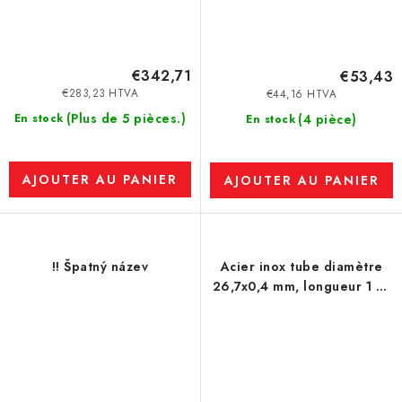
€342,71
€53,43
€283,23 HTVA
€44,16 HTVA
(Plus de 5 pièces.)
En stock
(4 pièce)
En stock
AJOUTER AU PANIER
AJOUTER AU PANIER
!! Špatný název
Acier inox tube diamètre
26,7x0,4 mm, longueur 1 m,
soudés - 1.4301