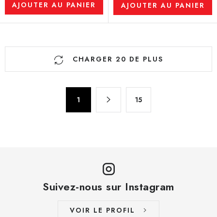
AJOUTER AU PANIER
AJOUTER AU PANIER
C
CHARGER 20 DE PLUS
o
n
t
P
r
1
15
a
ô
g
l
i
n
e
a
d
t
e
i
s
o
Suivez-nous sur Instagram
l
n
i
VOIR LE PROFIL
s