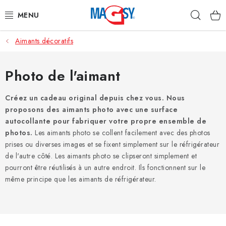
Aller
Rech
au
contenu
Aimants décoratifs
CATÉGORIE PRINCIPALE
ACCESSOIRES MAGNÉTIQUES
Photo de l'aimant
AIMANTS INDUSTRIELS
Créez un cadeau original depuis chez vous. Nous
proposons des aimants photo avec une surface
autocollante pour fabriquer votre propre ensemble de
AUTRES AIMANTS
photos.
Les aimants photo se collent facilement avec des photos
prises ou diverses images et se fixent simplement sur le réfrigérateur
MATÉRIAUX EN ACIER INOXYDABLE
de l'autre côté. Les aimants photo se clipseront simplement et
pourront être réutilisés à un autre endroit. Ils fonctionnent sur le
À propos
Conditions de vente
même principe que les aimants de réfrigérateur.
Protection des données (RGPD)
Contacte
Rétractation du contrat