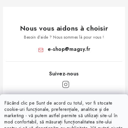
Nous vous aidons à choisir
Besoin d’aide ? Nous sommes là pour vous !
e-shop
@
magsy.fr
P
Făcând clic pe Sunt de acord cu totul, vor fi stocate
i
cookie-uri funcționale, preferențiale, analitice și de
Informații pentru tine
e
marketing - vă putem astfel permite să utilizați site-ul în
mod confortabil, să măsurați funcționalitatea site-ului
d
À propos