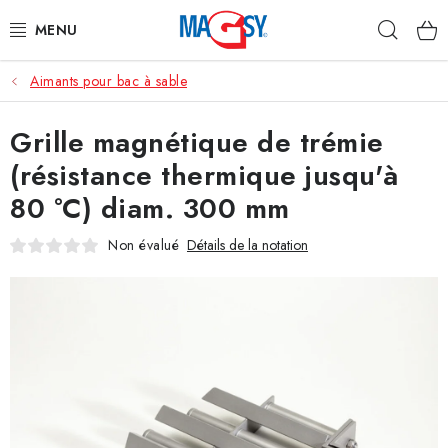
Aller
Rech
au
contenu
Aimants pour bac à sable
CATÉGORIE PRINCIPALE
Grille magnétique de trémie
ACCESSOIRES MAGNÉTIQUES
(résistance thermique jusqu'à
AIMANTS INDUSTRIELS
80 °C) diam. 300 mm
AUTRES AIMANTS
Non évalué
Détails de la notation
MATÉRIAUX EN ACIER INOXYDABLE
À propos
Conditions de vente
Protection des données (RGPD)
Contacte