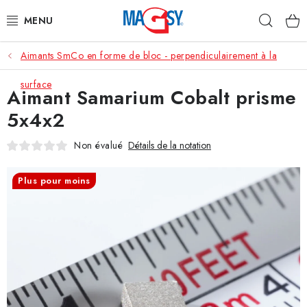
Aller
Rech
au
contenu
Aimants SmCo en forme de bloc - perpendiculairement à la
CATÉGORIE PRINCIPALE
surface
Aimant Samarium Cobalt prisme
ACCESSOIRES MAGNÉTIQUES
5x4x2
AIMANTS INDUSTRIELS
Non évalué
Détails de la notation
AUTRES AIMANTS
Plus pour moins
MATÉRIAUX EN ACIER INOXYDABLE
À propos
Conditions de vente
Protection des données (RGPD)
Contacte
Rétractation du contrat