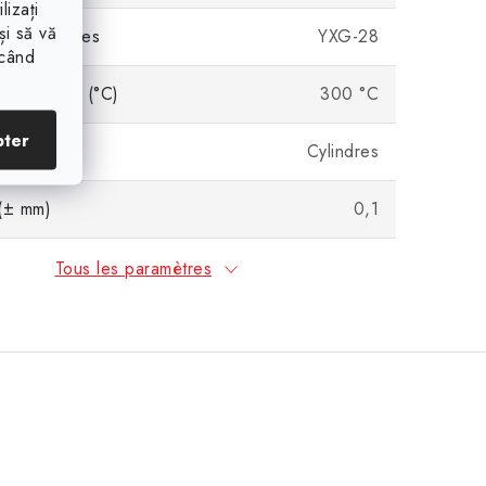
lizați
și să vă
 magnétiques
YXG-28
ăcând
 thermique (°C)
300 °C
pter
orme
Cylindres
(± mm)
0,1
Tous les paramètres