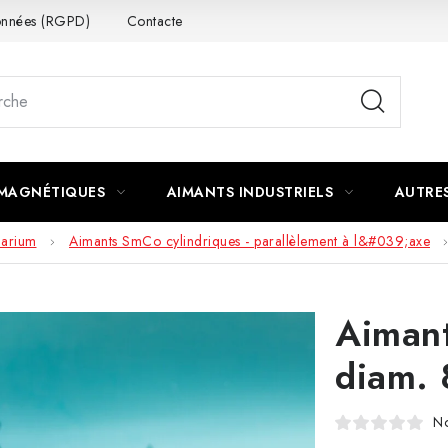
données (RGPD)
Contacte
 MAGNÉTIQUES
AIMANTS INDUSTRIELS
AUTRE
marium
Aimants SmCo cylindriques - parallèlement à l&#039;axe
Aiman
diam. 
No