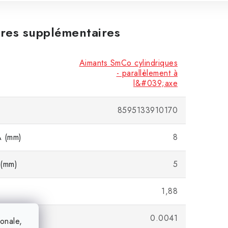
res supplémentaires
Aimants SmCo cylindriques
- parallèlement à
l&#039;axe
8595133910170
A (mm)
8
 (mm)
5
1,88
0.0041
ionale,