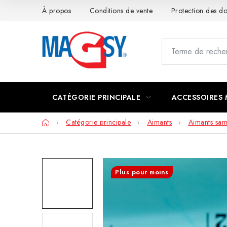
Aller
À propos
Conditions de vente
Protection des 
au
contenu
CATÉGORIE PRINCIPALE
ACCESSOIRES
Accueil
Catégorie principale
Aimants
Aimants sa
Plus pour moins