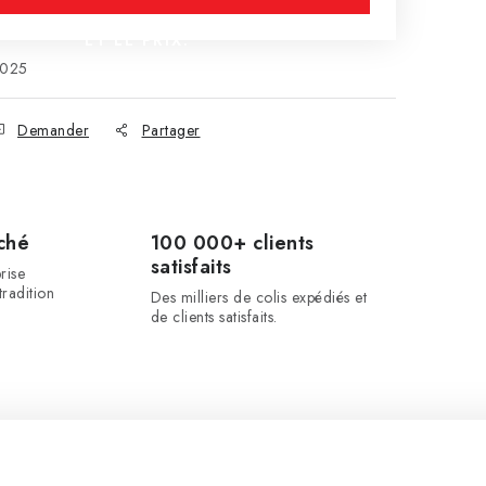
ET LE PRIX.
025
Demander
Partager
ché
100 000+ clients
satisfaits
rise
radition
Des milliers de colis expédiés et
de clients satisfaits.