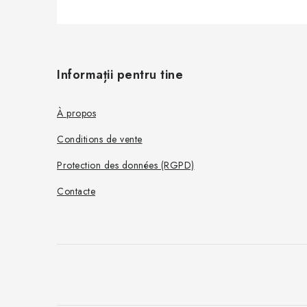
P
i
Informații pentru tine
e
d
À propos
d
Conditions de vente
e
Protection des données (RGPD)
p
Contacte
a
g
e