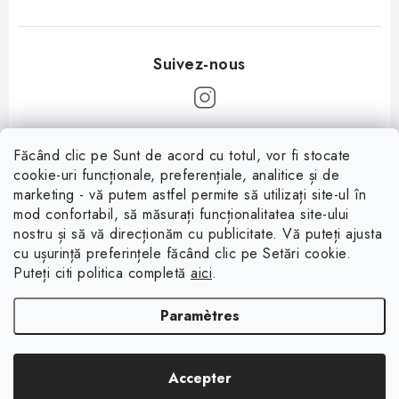
P
Făcând clic pe Sunt de acord cu totul, vor fi stocate
i
cookie-uri funcționale, preferențiale, analitice și de
Informații pentru tine
e
marketing - vă putem astfel permite să utilizați site-ul în
mod confortabil, să măsurați funcționalitatea site-ului
d
À propos
nostru și să vă direcționăm cu publicitate. Vă puteți ajusta
d
cu ușurință preferințele făcând clic pe Setări cookie.
Facebook
Conditions de vente
e
Puteți citi politica completă
aici
.
p
Protection des données (RGPD)
Paramètres
a
Contacte
g
Copyright 2026
Magsy.fr
. Tous droits réservés.
Modifier les paramètres des
e
Accepter
cookies
Créé par Shoptet