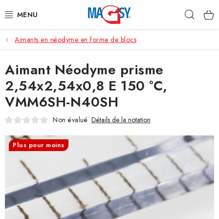
Aller
Rech
au
contenu
Aimants en néodyme en forme de blocs
CATÉGORIE PRINCIPALE
Aimant Néodyme prisme
ACCESSOIRES MAGNÉTIQUES
2,54x2,54x0,8 E 150 °C,
AIMANTS INDUSTRIELS
VMM6SH-N40SH
AUTRES AIMANTS
Non évalué
Détails de la notation
MATÉRIAUX EN ACIER INOXYDABLE
Plus pour moins
À propos
Conditions de vente
Protection des données (RGPD)
Contacte