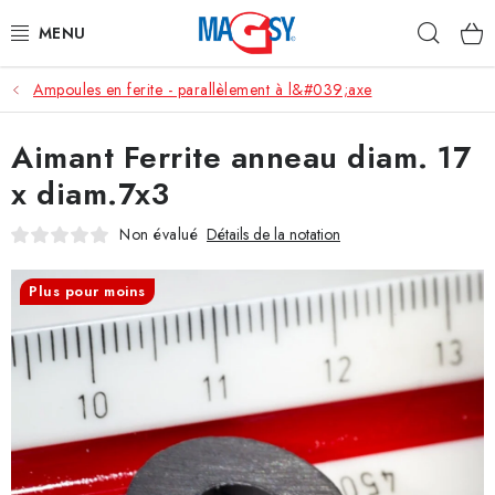
Aller
Rech
au
contenu
Ampoules en ferite - parallèlement à l&#039;axe
CATÉGORIE PRINCIPALE
Aimant Ferrite anneau diam. 17
ACCESSOIRES MAGNÉTIQUES
x diam.7x3
AIMANTS INDUSTRIELS
Non évalué
Détails de la notation
AUTRES AIMANTS
Plus pour moins
MATÉRIAUX EN ACIER INOXYDABLE
À propos
Conditions de vente
Protection des données (RGPD)
Contacte