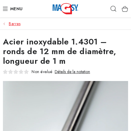
Aller
Rech
au
contenu
Barres
CATÉGORIE PRINCIPALE
Acier inoxydable 1.4301 –
ACCESSOIRES MAGNÉTIQUES
ronds de 12 mm de diamètre,
AIMANTS INDUSTRIELS
longueur de 1 m
AUTRES AIMANTS
Non évalué
Détails de la notation
MATÉRIAUX EN ACIER INOXYDABLE
À propos
Conditions de vente
Protection des données (RGPD)
Contacte
Rétractation du contrat