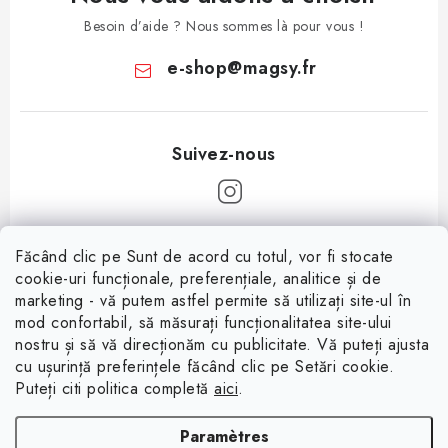
Besoin d’aide ? Nous sommes là pour vous !
e-shop
@
magsy.fr
P
Făcând clic pe Sunt de acord cu totul, vor fi stocate
i
cookie-uri funcționale, preferențiale, analitice și de
Informații pentru tine
e
marketing - vă putem astfel permite să utilizați site-ul în
mod confortabil, să măsurați funcționalitatea site-ului
d
À propos
nostru și să vă direcționăm cu publicitate. Vă puteți ajusta
d
cu ușurință preferințele făcând clic pe Setări cookie.
Facebook
Conditions de vente
e
Puteți citi politica completă
aici
.
p
Protection des données (RGPD)
Paramètres
a
Contacte